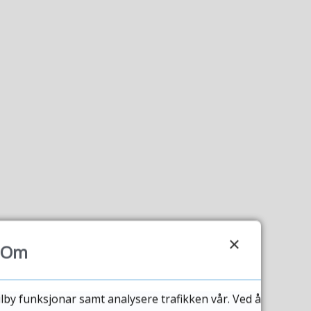
Om
ilby funksjonar samt analysere trafikken vår. Ved å