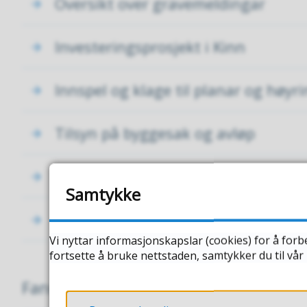
Oversikt over gravemeldingar
Investeringsprosjekt i Kinn
Innspel og klage til planar og høyr
Tilsyn på byggesak og avløp
Oversikt over planar for samfunns
Samtykke
Lokale forskrifter
Vi nyttar informasjonskapslar (cookies) for å forb
fortsette å bruke nettstaden, samtykker du til vå
Fann du det du leita etter?