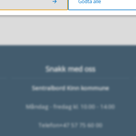
Godta alle
Snakk med oss
Sentralbord Kinn kommune
Måndag - fredag kl. 10.00 - 14.00
Telefon+47 57 75 60 00