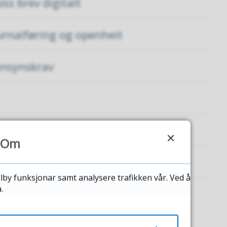
ss brev digitalt
urnalføring og openheit
nnsynskrav
Om
"Cookies"
ilby funksjonar samt analysere trafikken vår. Ved å
.