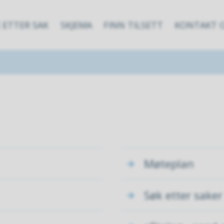
 ETTER SAK
SKJEMA
FINN TILSETT
KONTAKT 
Møteplan
Søk etter saker