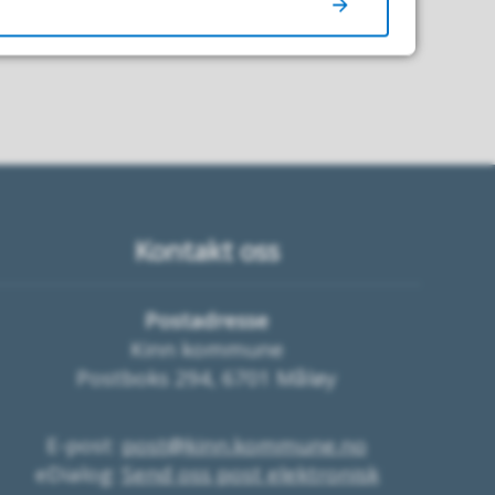
Kontakt oss
Postadresse
Kinn kommune
Postboks 294, 6701 Måløy
E-post:
post@kinn.kommune.no
eDialog:
Send oss post elektronisk