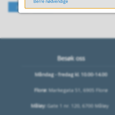
Berre nødvendige
JA
NEI
Besøk oss
Måndag - fredag kl. 10.00-14.00
Florø:
Markegata 51, 6905 Florø
Måløy:
Gate 1 nr. 120, 6700 Måløy