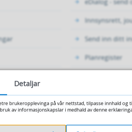
eDialog - send o
Innsynsrett, jo
ingar
Send inn ditt i
Planregister
planlegging
KommuneTV
Detaljar
Personvern og 
etre brukeropplevinga på vår nettstad, tilpasse innhald og t
r bruk av informasjonskapslar i medhald av denne erklæringa