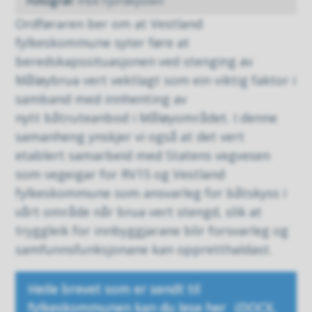
Visit Fjordkysten
Ordføraren ber om at Vestland
fylkeskommune syter føre at
beredskapssituasjonen ved stenging av
Måløybrua vert vektlagt som ein viktig faktor i
samband med innhenting av
nytt
båtruteanbod i Måløyområdet. I denne
samanheng ynskjer vi også at det vert
etablert samarbeid med Statens vegvesen
som vegeigar for RV15 og Vestland
fylkeskommune
som ansvarleg for båtskyss i
vårt område når brua vert stengd, slik at
tryggleik for innbyggjarane blir forsvarleg og
samfunnsfunksjonane kan oppretthaldast.
Heile brevet som er sendt til
fylkeskommunen kan du lese her
(DOCX,