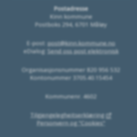
Postadresse
Kinn kommune
Postboks 294, 6701 Måløy
E-post:
post@kinn.kommune.no
eDialog:
Send oss post elektronisk
Organisasjonsnummer 820 956 532
Kontonummer 3705.40.15454
Kommunenr. 4602
Tilgjengelegheitserklæring
Personvern og "Cookies"