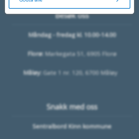
Besøk oss
Måndag - fredag kl. 10.00-14.00
Florø:
Markegata 51, 6905 Florø
Måløy:
Gate 1 nr. 120, 6700 Måløy
Snakk med oss
Sentralbord Kinn kommune