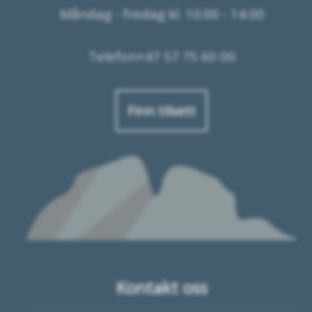
Måndag - fredag kl. 10.00 - 14.00
Telefon+47 57 75 60 00
Finn tilsett
Kontakt oss