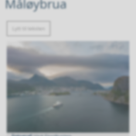
Måløybrua
Lytt til teksten