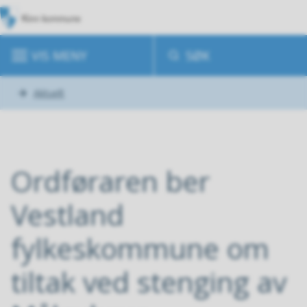
K
i
VIS
MENY
SØK
n
n
Du
Aktuelt
k
er
o
her:
m
Ordføraren ber
m
Vestland
u
fylkeskommune om
n
tiltak ved stenging av
e