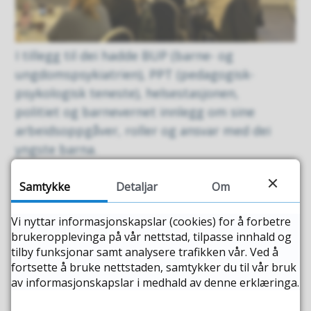
I tillegg til dei hadde BUP (barne- og
ungdomspsykiatrien), PPT (pedagogisk-
psykologisk teneste), helsestasjonen,
politiet og barnevernet innlegg om sine
arbeidsoppgåver, roller og ansvar med dei
yngste barna.
Samtykke
Detaljar
Om
Publisert
16.11.2023 10.29
Sist endra
05.12.2023 12.02
Vi nyttar informasjonskapslar (cookies) for å forbetre
brukeropplevinga på vår nettstad, tilpasse innhald og
Fann du det du leita etter?
tilby funksjonar samt analysere trafikken vår. Ved å
fortsette å bruke nettstaden, samtykker du til vår bruk
av informasjonskapslar i medhald av denne erklæringa.
JA
NEI