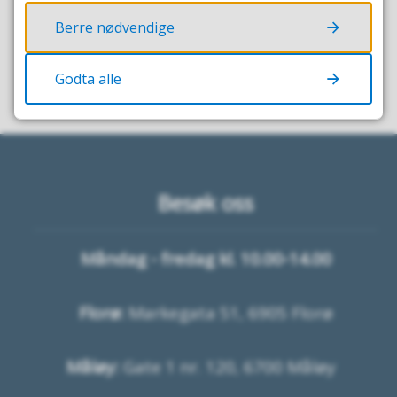
Berre nødvendige
Godta alle
Besøk oss
Måndag - fredag kl. 10.00-14.00
Florø:
Markegata 51, 6905 Florø
Måløy:
Gate 1 nr. 120, 6700 Måløy