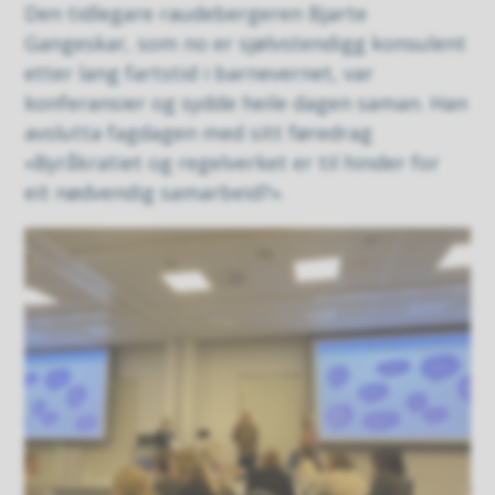
Den tidlegare raudebergeren Bjarte
Gangeskar, som no er sjølvstendigg konsulent
etter lang fartstid i barnevernet, var
konferansier og sydde heile dagen saman. Han
avslutta fagdagen med sitt føredrag
«Byråkratiet og regelverket er til hinder for
eit nødvendig samarbeid?».