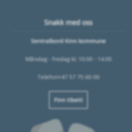
Snakk med oss
Sentralbord Kinn kommune
Måndag - fredag kl. 10.00 - 14.00
Telefon+47 57 75 60 00
Finn tilsett