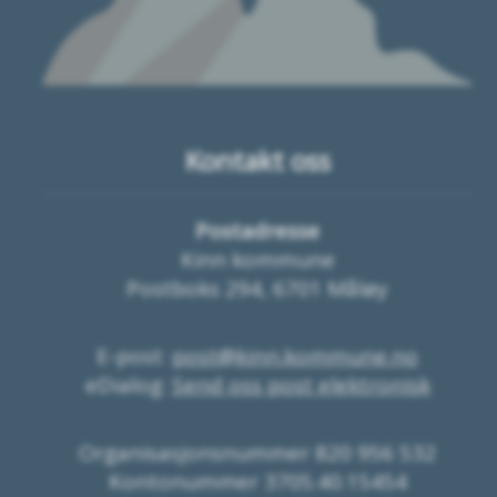
Kontakt oss
Postadresse
Kinn kommune
Postboks 294, 6701 Måløy
E-post:
post@kinn.kommune.no
eDialog:
Send oss post elektronisk
Organisasjonsnummer 820 956 532
Kontonummer 3705.40.15454