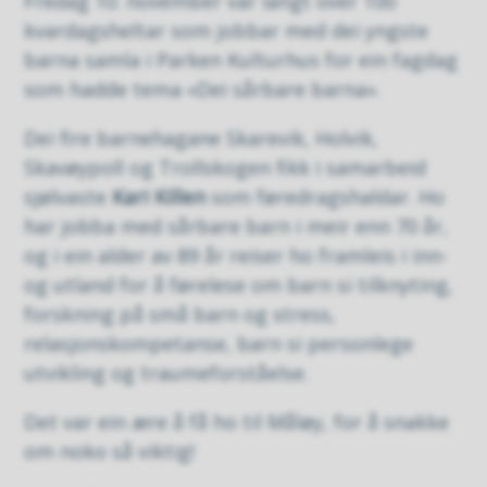
Fredag 10. november var langt over 100
kvardagsheltar som jobbar med dei yngste
barna samla i Parken Kulturhus for ein fagdag
som hadde tema «Dei sårbare barna».
Dei fire barnehagane Skarevik, Holvik,
Skavøypoll og Trollskogen fikk i samarbeid
sjølvaste
Kari Killen
som føredragshaldar. Ho
har jobba med sårbare barn i meir enn 70 år,
og i ein alder av 89 år reiser ho framleis i inn-
og utland for å førelese om barn si tilknyting,
forskning på små barn og stress,
relasjonskompetanse, barn si personlege
utvikling og traumeforståelse.
Det var ein ære å få ho til Måløy, for å snakke
om noko så viktig!