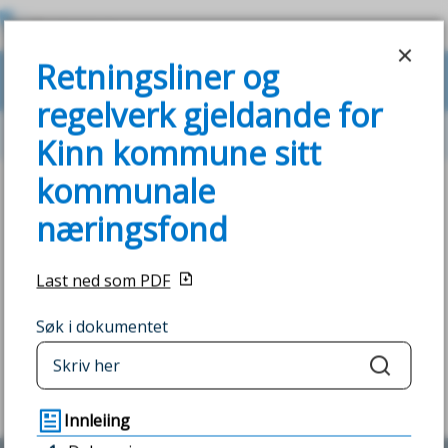
K
Retningsliner og regelverk gjeldan
i
Retningsliner og
VIS
MENY
SØK
n
regelverk gjeldande for
n
Du
Næringsutvikling
Kinn kommune sitt
k
kommunale
er
Fann du det du leita etter?
o
næringsfond
her:
m
JA
NEI
Last ned som PDF
m
u
Søk i dokumentet
n
Søk
e
Innleiing