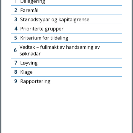
1
Delegering
2
Føremål
Besøk oss
3
Stønadstypar og kapitalgrense
4
Prioriterte grupper
5
Kriterium for tildeling
Måndag - fredag kl. 10.00-14.00
Vedtak – fullmakt av handsaming av
6
søknadar
Florø:
Markegata 51, 6905 Florø
7
Løyving
8
Klage
Måløy:
Gate 1 nr. 120, 6700 Måløy
9
Rapportering
Snakk med oss
Samtykke
Detaljar
Om
Sentralbord Kinn kommune