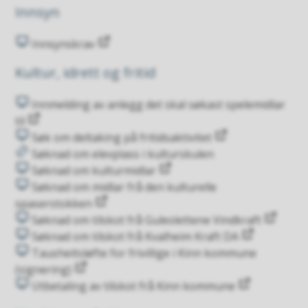
Innsyn
Innsynskrav
Kultur, idrett og fritid
Innmelding av anlegg det skal søkast spelemidlar
til
Søk om deltaking på fritidsaktivitet
Søknad om elevplass i kulturskulen
Søknad om kulturmidlar
Søknad om midlar frå den kulturelle
spaserstokken
Søknad om tilskot frå Guleslettene Vindkraft
Søknad om tilskot frå Kvalheim Kraft DA
Tausheitsløfte for frivillige i Kinn kommune
(signering)
Utbetaling av tilskot frå Kinn kommune