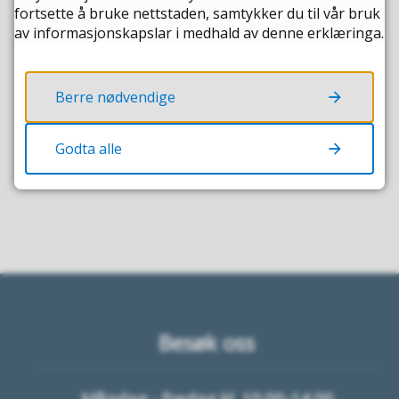
fortsette å bruke nettstaden, samtykker du til vår bruk
av informasjonskapslar i medhald av denne erklæringa.
Fann du det du leita etter?
Berre nødvendige
JA
NEI
Godta alle
Besøk oss
Måndag - fredag kl. 10.00-14.00