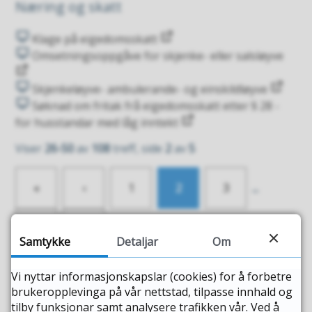
Næring og skatt
Klage på eigedomsskatt
Omsetningsoppgåve for skjenke- eller salsløyve
Skjenkeløyve- ambulerande- og einskildløyve
Søknad om fritak frå eigedomsskatt etter § 28 -
for husstandar med låg inntekt
Viser
26-50
av
108
treff, side
2
av
5
«
‹
1
2
3
...
›
»
Samtykke
Detaljar
Om
Antal treff per side
Vi nyttar informasjonskapslar (cookies) for å forbetre
brukeropplevinga på vår nettstad, tilpasse innhald og
25
tilby funksjonar samt analysere trafikken vår. Ved å