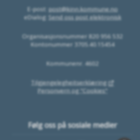
E-post:
post@kinn.kommune.no
eDialog:
Send oss post elektronisk
Organisasjonsnummer 820 956 532
Kontonummer 3705.40.15454
Kommunenr. 4602
Tilgjengelegheitserklæring
Personvern og "Cookies"
Følg oss på sosiale medier