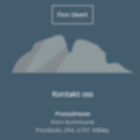
Finn tilsett
Kontakt oss
Postadresse
Kinn kommune
Postboks 294, 6701 Måløy