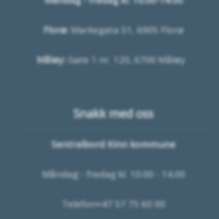
Florø:
Markegata 51, 6905 Florø
Måløy:
Gate 1 nr. 120, 6700 Måløy
Snakk med oss
Sentralbord Kinn kommune
Måndag - fredag kl. 10.00 - 14.00
Telefon+47 57 75 60 00