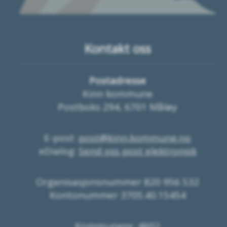
Kontakt oss
Postadresse
Kinn kommune
Postboks 294, 6701 Måløy
E-post:
post@kinn.kommune.no
eDialog:
Send oss post elektronisk
Organisasjonsnummer 820 956 532
Kontonummer 3705.40.15454
Kommunenr. 4602