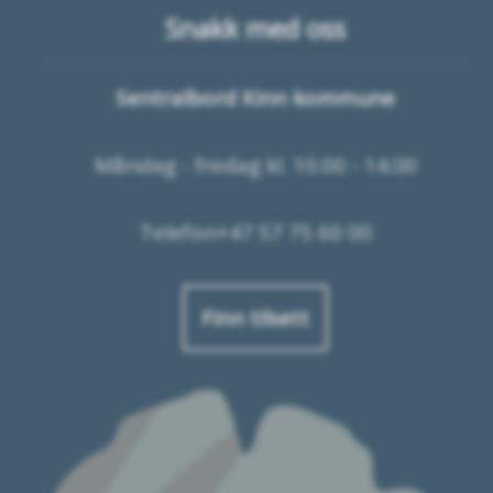
Snakk med oss
Sentralbord Kinn kommune
Måndag - fredag kl. 10.00 - 14.00
Telefon+47 57 75 60 00
Finn tilsett