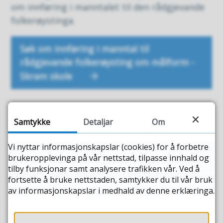
om innføring i manntalet til den rådgjevande
folkerøystinga.
Søk om innføring i manntal til
rådgjevande folkerøysting om målform -
Skram skole
Publisert
26.03.2026 12.37
Sist endra
21.05.2026 07.13
Samtykke
Detaljar
Om
Vi nyttar informasjonskapslar (cookies) for å forbetre
Fann du det du leita etter?
brukeropplevinga på vår nettstad, tilpasse innhald og
tilby funksjonar samt analysere trafikken vår. Ved å
fortsette å bruke nettstaden, samtykker du til vår bruk
JA
NEI
av informasjonskapslar i medhald av denne erklæringa.