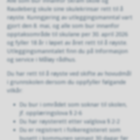
Alle som bur innanfor Skram skole og
Raudeberg skule sine skulekrinsar rett til å
røyste. Kunngjering av utleggingsmanntal vart
gjort den 8. mai, og alle som bur innanfor
opptaksområde til skulane per 30. april 2026
og fyller 18 år i løpet av året rett til å røyste.
Utleggingsmanntalet finn du på Informasjon
og service i Måløy rådhus.
Du har rett til å røyste ved skifte av hovudmål
i grunnskolen dersom du oppfyller følgande
vilkår:
Du bur i området som soknar til skolen,
jf. opplæringslova § 2-6
Du har røysterett etter valglova § 2-2
Du er registrert i folkeregisteret som
busett i kommunen seinast 30 dagar før