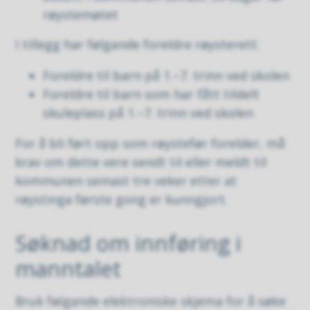
røystemøtet
I tillegg har følgande foreldre røysterett:
Foreldre til barn på 1.–7. trinn ved skolen
Foreldre til barn som har fått tildelt
skuleplass på 1.–7. trinn ved skolen
For å bli ført opp som røystefør forelder, må
krav om dette vere sendt til eller meldt til
kommunen seinast tre veker etter at
røystinga første gong er kunngjort.
Søknad om innføring i
manntalet
Bruk følgande elektroniske skjema for å søke