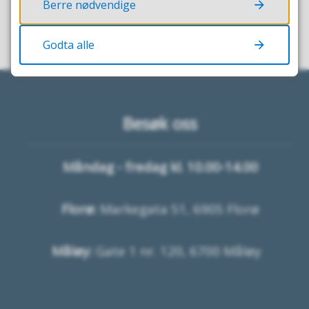
Berre nødvendige
Godta alle
Besøk oss
Måndag - fredag kl. 10.00-14.00
Florø:
Markegata 51, 6905 Florø
Måløy:
Gate 1 nr. 120, 6700 Måløy