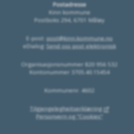
Postadresse
Kinn kommune
Postboks 294, 6701 Måløy
E-post:
post@kinn.kommune.no
eDialog:
Send oss post elektronisk
Organisasjonsnummer 820 956 532
Kontonummer 3705.40.15454
Kommunenr. 4602
Tilgjengelegheitserklæring
Personvern og "Cookies"