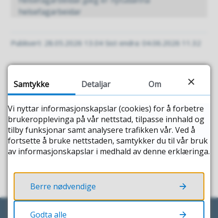
helsefagarbeidar
Publisert
28.05.2026 13.04
Sist endra
04.06.2026 11.32
Fann du det du leita etter?
Samtykke
Detaljar
Om
JA
NEI
Vi nyttar informasjonskapslar (cookies) for å forbetre
brukeropplevinga på vår nettstad, tilpasse innhald og
tilby funksjonar samt analysere trafikken vår. Ved å
fortsette å bruke nettstaden, samtykker du til vår bruk
av informasjonskapslar i medhald av denne erklæringa.
Berre nødvendige
Godta alle