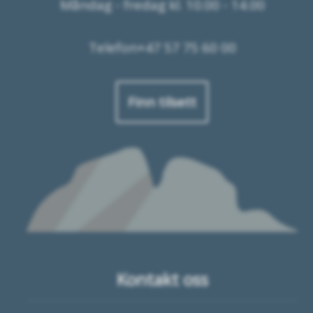
Måndag - fredag kl. 10.00 - 14.00
Telefon+47 57 75 60 00
Finn tilsett
Kontakt oss