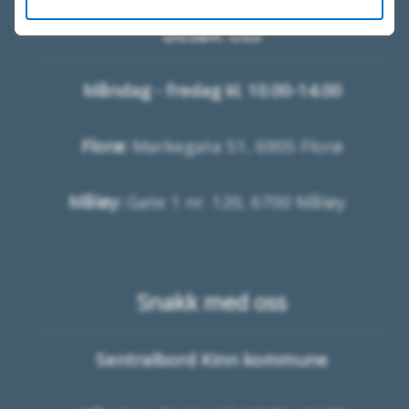
Besøk oss
Måndag - fredag kl. 10.00-14.00
Florø:
Markegata 51, 6905 Florø
Måløy:
Gate 1 nr. 120, 6700 Måløy
Snakk med oss
Sentralbord Kinn kommune