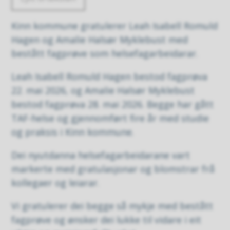
Kinn kommune gratulerer Leah Isabell Romuld
Hagen og Amalie Halsør Myklebust med
bestått fagprøve som helsefagarbeidarar.
Leah Isabell Romuld Hagen bestod fagprøva
22. mai 2026, og Amalie Halsør Myklebust
bestod fagprøva 28. mai 2026. Begge har gått
TAF-helse og gjennomført fire år med studie
og praksis i Kinn kommune.
Dei nyutdanna helsefagarbeidarane vart
markerte med gratulasjonar og blomstrar frå
kollegaer og leiarar.
Vi gratulerer dei begge så mykje med bestått
fagprøve og ønsker dei lukke til vidare i eit