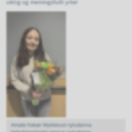
viktig og meiningsfullt yrke!
Amalie Halsør Myklebust nytudanna
helsefagarbeidar.jpeg er nytudanna