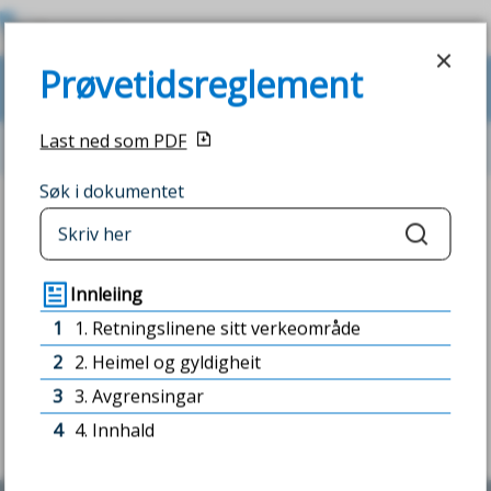
K
Prøvetidsreglement
i
Prøvetidsreglement
VIS
MENY
SØK
n
Last ned som PDF
n
Du
Reglement og retningsliner
k
Søk i dokumentet
er
Fann du det du leita etter?
o
Søk
her:
m
JA
NEI
Innleiing
m
1
1. Retningslinene sitt verkeområde
u
2
2. Heimel og gyldigheit
n
3
3. Avgrensingar
4
4. Innhald
e