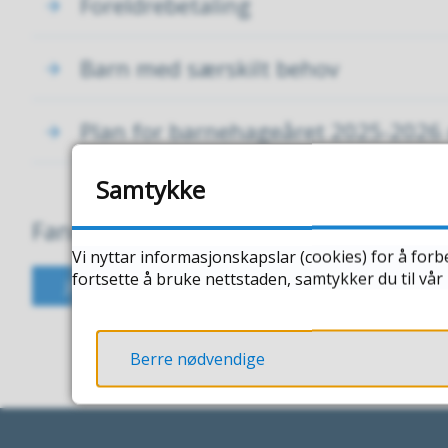
Foreldrebetaling
Barn med særskilt behov
Plan for barnehageåret 2025-2026
Samtykke
Fann du det du leita etter?
Vi nyttar informasjonskapslar (cookies) for å forb
fortsette å bruke nettstaden, samtykker du til vå
JA
NEI
Berre nødvendige