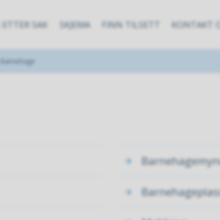
 ETTER SAK
SKJEMA
FINN TILSETT
KONTAKT 
Barnehage
Barnehagemyn
Barnehageplas