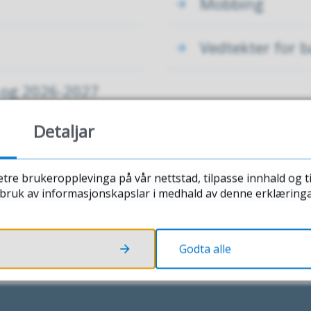
Mobbing
Vedtekter for 
 og 2026-2027
Detaljar
etre brukeropplevinga på vår nettstad, tilpasse innhald og t
r bruk av informasjonskapslar i medhald av denne erklæringa
Godta alle