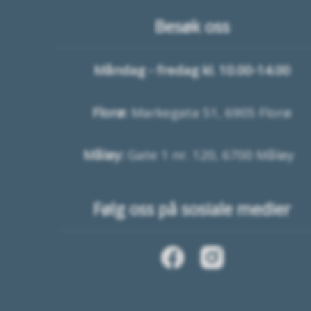
Besøk oss
Måndag - fredag kl. 10.00-14.00
Florø:
Markegata 51, 6905 Florø
Måløy:
Gate 1 nr. 120, 6700 Måløy
Følg oss på sosiale medier