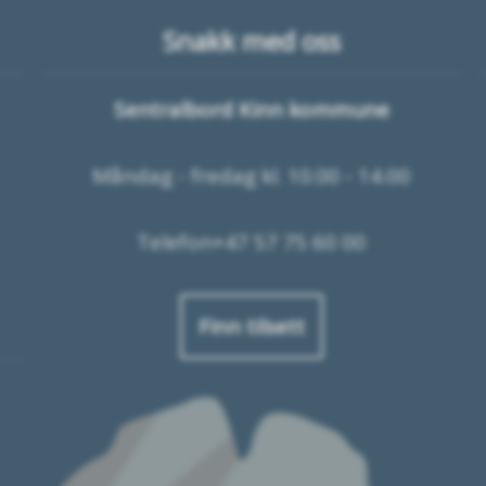
Snakk med oss
Sentralbord Kinn kommune
Måndag - fredag kl. 10.00 - 14.00
Telefon+47 57 75 60 00
Finn tilsett