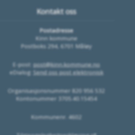
Kontakt oss
Postadresse
Kinn kommune
Postboks 294, 6701 Måløy
E-post:
post@kinn.kommune.no
eDialog:
Send oss post elektronisk
Organisasjonsnummer 820 956 532
Kontonummer 3705.40.15454
Kommunenr. 4602