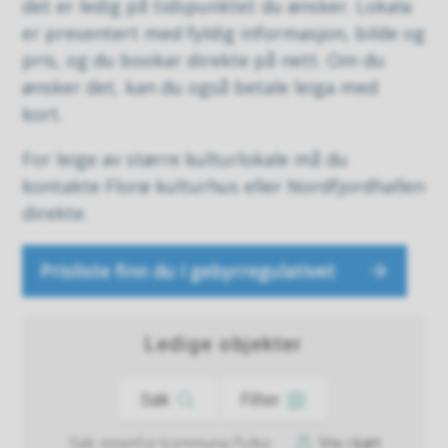
det er ledig på tidspunktet du ønsker. Lokala
er presentert med fyldig informasjon, bilde og
pris, og du bookar direkte på nett. Om du
ønsker det, kan du også betale leiga med
kort.
For leige av større kulturlokale må du
kontakte Florø kulturhus eller Nordfjordhallen
direkte.
Prisliste finn du i gebyrregulativet