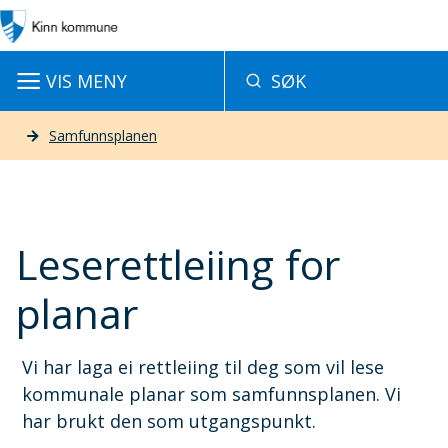
S
a
VIS
MENY
SØK
m
f
Du
Samfunnsplanen
u
er
n
her:
n
Leserettleiing for
s
planar
p
l
Vi har laga ei rettleiing til deg som vil lese
kommunale planar som samfunnsplanen. Vi
a
har brukt den som utgangspunkt.
n