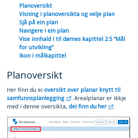
Planoversikt
e
Visning i planoversikta og velje plan
n
Sjå på ein plan
Navigere i ein plan
Vise innhald i til dømes kapittel 2.5 “Mål
for utvikling”
Ikon i målkapittel
Planoversikt
Her finn du ei
oversikt over planar knytt til
samfunnsplanlegging
. Arealplanar er ikkje
med i denne oversikta,
dei finn du her
.