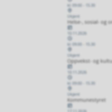
kl. 09.00 - 15.30
Stad
Ukjent
Helse-, sosial- og
Dato
10.11.2026
Tidspunkt
kl. 09.00 - 15.30
Stad
Ukjent
Oppvekst- og kultu
Dato
10.11.2026
Tidspunkt
kl. 09.00 - 15.30
Stad
Ukjent
Kommunestyret
Dato
17.11.2026