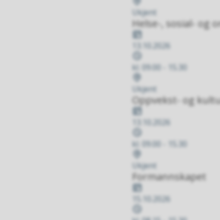
Stad
Ukjent
Helse-, sosial- og
Dato
13.10.2026
Tidspunkt
kl. 09.00 - 15.30
Stad
Ukjent
Oppvekst- og kultu
Dato
13.10.2026
Tidspunkt
kl. 09.00 - 15.30
Stad
Ukjent
Formannskapet
Dato
15.10.2026
Tidspunkt