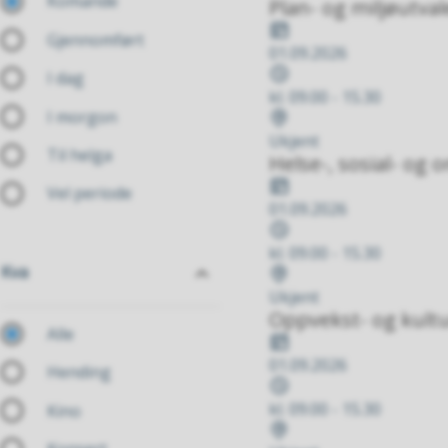
Komande
Plan- og miljøutval
Dato
Gjennomført
01.09.2026
Tidspunkt
I dag
kl. 09.00 - 15.30
I morgon
Stad
Ukjent
Til helga
Helse-, sosial- og
Dato
Vel periode
01.09.2026
Tidspunkt
Kva
kl. 09.00 - 15.30
Kva
Stad
Ukjent
Oppvekst- og kultu
Alle
Dato
01.09.2026
Hending
Tidspunkt
kl. 09.00 - 15.30
Kino
Stad