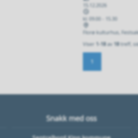
15.12.2026
Tidspunkt
kl. 09.00 - 15.30
Stad
Florø kulturhus, Festsa
Viser
1-18
av
18
treff, s
1
Snakk med oss
Sentralbord Kinn kommune