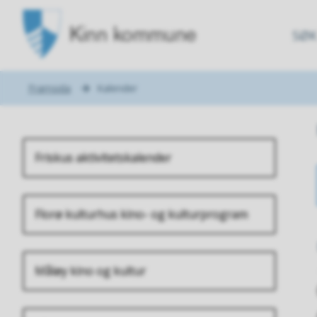
Kinn
SØK
kommune
Du
Framsida
Kalender
er
her:
Friskus aktivitetskalender
Florø kulturhus kino- og kulturprogram
Måløy kino og kultur