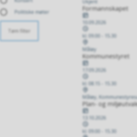
Konsert
Ukjent
Formannskapet
Politiske møter
Dato
10.09.2026
Tidspunkt
Tøm filter
kl. 09.00 - 15.30
Stad
Måløy
Kommunestyret
Dato
17.09.2026
Tidspunkt
kl. 08.15 - 15.30
Stad
Måløy, Kommunestyresal
Plan- og miljøutval
Dato
13.10.2026
Tidspunkt
kl. 09.00 - 15.30