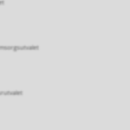
et
 omsorgsutvalet
rutvalet