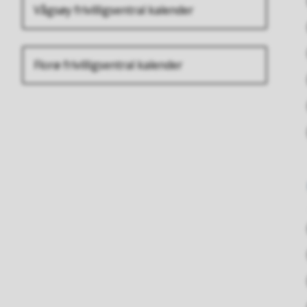
Vågsøy frivilligsentral kalender
Florø frivilligsentral kalender