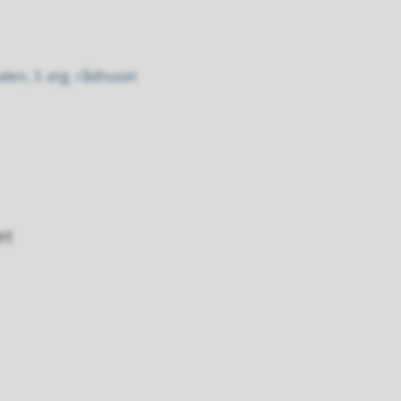
en, 3. etg. rådhuset
et