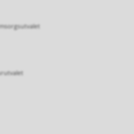
 omsorgsutvalet
rutvalet