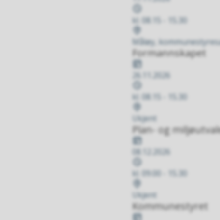
Tidspunkt
kl. 08.15 - 15.30
Stad
Måløy, kommunestyresal
Formannskapet
Dato
26.11.2026
Tidspunkt
kl. 08.15 - 15.30
Stad
Ukjent
Plan- og miljøutval
Dato
08.12.2026
Tidspunkt
kl. 09.00 - 15.30
Stad
Ukjent
Kommunestyret
Dato