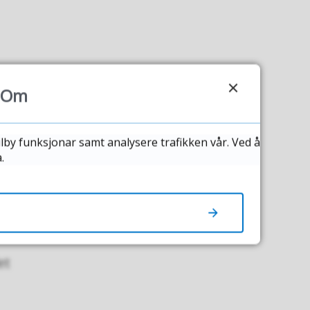
Om
len
ilby funksjonar samt analysere trafikken vår. Ved å
.
et