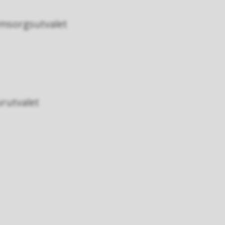
 omsorgsutvalet
rutvalet