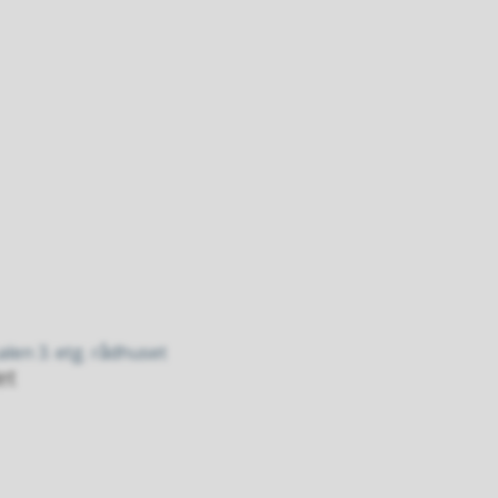
en 3. etg. rådhuset
et